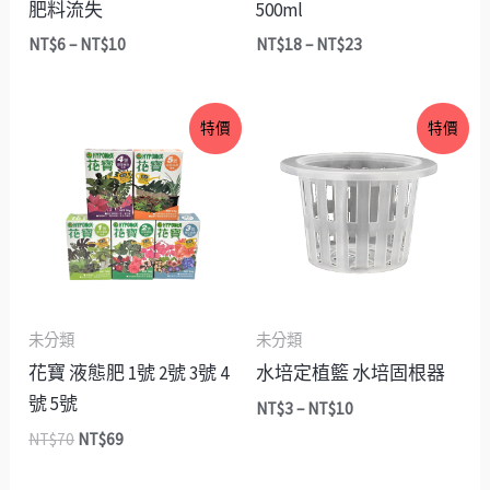
肥料流失
500ml
NT$
6
–
NT$
10
NT$
18
–
NT$
23
原
目
價
特價
特價
始
前
格
價
價
範
格：
格：
圍：
NT$70。
NT$69。
NT$3
到
NT$10
未分類
未分類
花寶 液態肥 1號 2號 3號 4
水培定植籃 水培固根器
號 5號
NT$
3
–
NT$
10
NT$
70
NT$
69