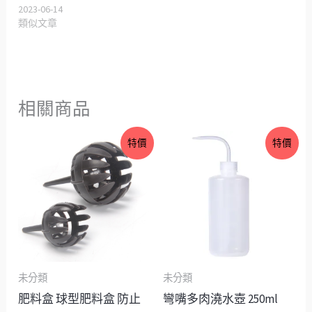
2023-06-14
類似文章
相關商品
價
價
特價
特價
格
格
範
範
圍：
圍：
NT$6
NT$18
到
到
NT$10
NT$23
未分類
未分類
肥料盒 球型肥料盒 防止
彎嘴多肉澆水壺 250ml