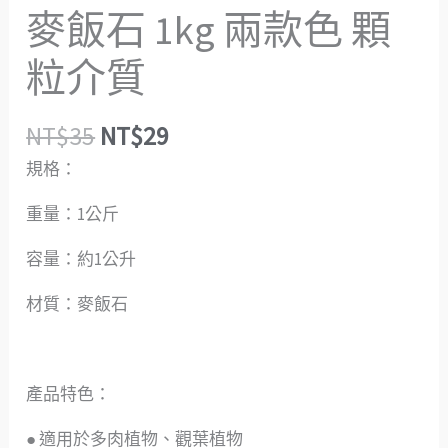
麥飯石 1kg 兩款色 顆
粒介質
NT$
35
NT$
29
規格：
重量：1公斤
容量：約1公升
材質：麥飯石
產品特色：
● 適用於多肉植物、觀葉植物