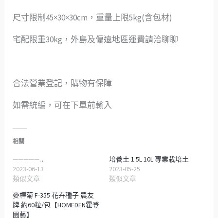
尺寸限制45×30×30cm，重量上限5kg(含包材)
宅配限重30kg，外島及偏遠地區運費請洽聊聊
合法營業登記，購物有保障
如需統編，可在下單前輸入
相關
—————…
培養土 1.5L 10L 專業栽培土
2023-06-13
2023-05-25
類似文章
類似文章
麥桿菊 F-355 花卉種子 農友
牌 約60粒/包【HOMEDEN霍登
園藝】