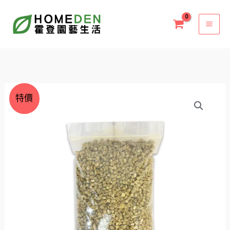
跳
至
主
要
內
容
原
目
麥
特價
始
前
飯
價
價
石
格：
格：
1kg
NT$35。
NT$29。
兩
款
色
顆
粒
介