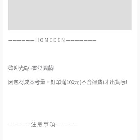
額外資訊
評價 (0)
——————️ H O M E D E N ———————
歡迎光臨~霍登園藝!
因包材成本考量，訂單滿100元(不含運費)才出貨哦!
—————️ 注 意 事 項 —————