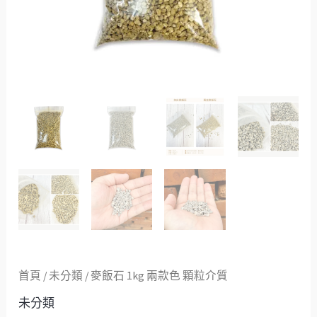
質
數
量
首頁
/
未分類
/ 麥飯石 1kg 兩款色 顆粒介質
未分類