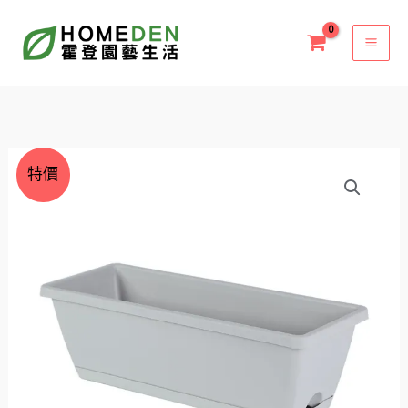
跳
至
主
要
內
容
價
霍
特價
格
倫
範
長
圍：
方
NT$59
盆
到
43cm
NT$99
塑
膠
花
盆