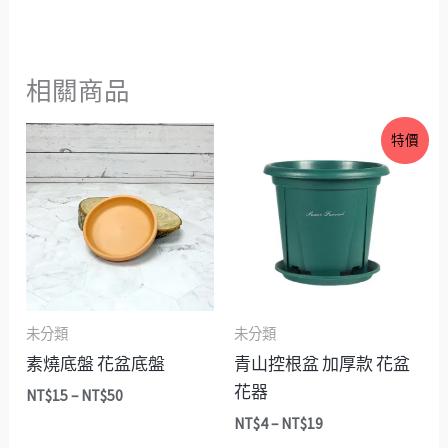
相關商品
價
價
特價
格
格
範
範
圍：
圍：
NT$15
NT$4
到
到
NT$50
NT$19
未分類
未分類
素燒底盤 花盆底盤
青山控根盆 加厚款 花盆
花器
NT$
15
–
NT$
50
NT$
4
–
NT$
19