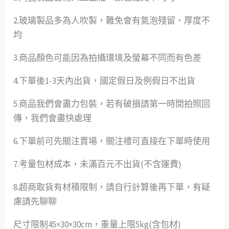
2.玻璃製品多為人吹製，難免會有氣泡殘留、厚度不
均
3.商品顏色可能因為拍攝環境及螢幕不同而有色差
4.下單後1-3天內出貨，國定假日及例假日不出貨
5.商品我們會盡力包裝，若有破損請第一時間拍照回
傳，我們會盡快處理
6.下單前可先關注賣場，關注禮可直接在下單時使用
7.考量包材成本，未滿百元不出貨(不含運費)
8.超商取貨有材積限制，請自行計算後再下單，有疑
慮請先聊聊
尺寸限制45×30×30cm，重量上限5kg(含包材)