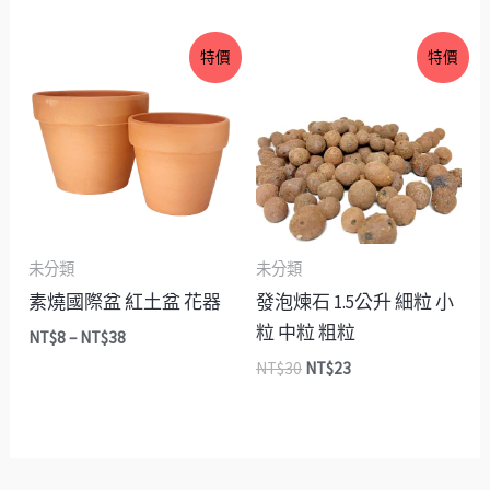
價
原
目
特價
特價
格
始
前
範
價
價
圍：
格：
格：
NT$8
NT$30。
NT$23。
到
NT$38
未分類
未分類
素燒國際盆 紅土盆 花器
發泡煉石 1.5公升 細粒 小
粒 中粒 粗粒
NT$
8
–
NT$
38
NT$
30
NT$
23