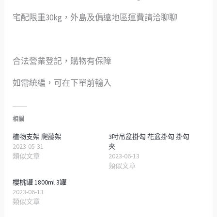
宅配限重30kg，外島及偏遠地區運費請洽聊聊
合法營業登記，購物有保障
如需統編，可在下單前輸入
相關
植物支架 爬藤架
3吋吊盆掛勾 花盆掛勾 掛勾
2023-05-31
夾
類似文章
2023-06-13
類似文章
櫻桃罐 1800ml 3罐
2023-06-13
類似文章