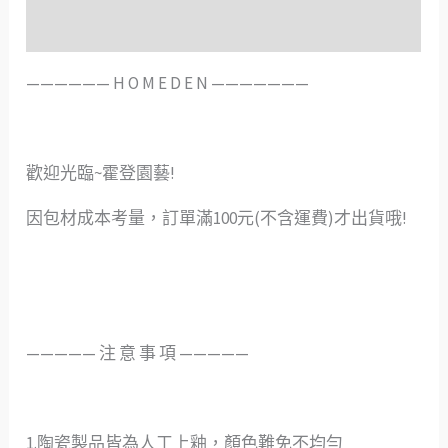
評價 (0)
——————️ H O M E D E N ———————
歡迎光臨~霍登園藝!
因包材成本考量，訂單滿100元(不含運費)才出貨哦!
—————️ 注 意 事 項 —————
1.陶瓷製品皆為人工上釉，顏色難免不均勻