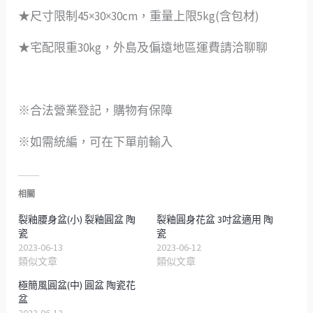
★尺寸限制45×30×30cm，重量上限5kg(含包材)
★宅配限重30kg，外島及偏遠地區運費請洽聊聊
※合法營業登記，購物有保障
※如需統編，可在下單前輸入
相關
裂釉腰身盆(小) 裂釉圓盆 陶
裂釉圓身花盆 3吋盆適用 陶
瓷
瓷
2023-06-13
2023-06-12
類似文章
類似文章
極簡風圓盆(中) 圓盆 陶瓷花
盆