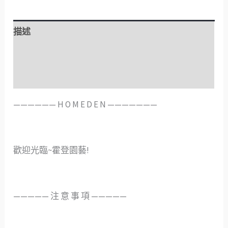
描述
額外資訊
評價 (0)
——————️ H O M E D E N ———————
歡迎光臨~霍登園藝!
—————️ 注 意 事 項 —————