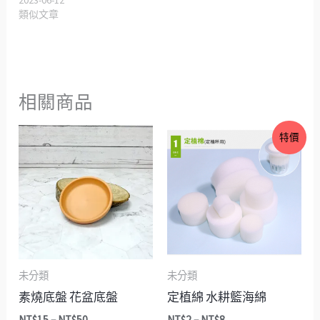
2023-06-12
類似文章
相關商品
價
價
特價
格
格
範
範
圍：
圍：
NT$15
NT$2
到
到
NT$50
NT$8
未分類
未分類
素燒底盤 花盆底盤
定植綿 水耕籃海綿
NT$
15
–
NT$
50
NT$
2
–
NT$
8