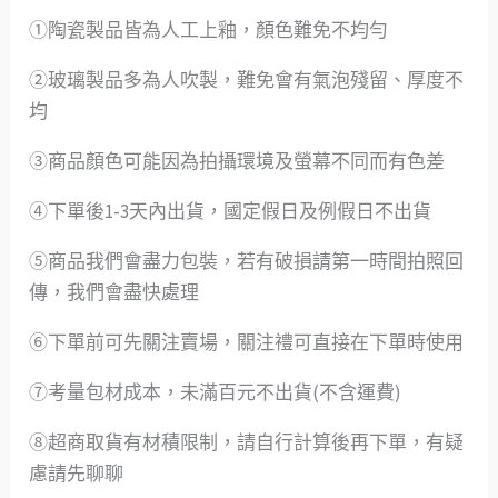
①陶瓷製品皆為人工上釉，顏色難免不均勻
②玻璃製品多為人吹製，難免會有氣泡殘留、厚度不
均
③商品顏色可能因為拍攝環境及螢幕不同而有色差
④下單後1-3天內出貨，國定假日及例假日不出貨
⑤商品我們會盡力包裝，若有破損請第一時間拍照回
傳，我們會盡快處理
⑥下單前可先關注賣場，關注禮可直接在下單時使用
⑦考量包材成本，未滿百元不出貨(不含運費)
⑧超商取貨有材積限制，請自行計算後再下單，有疑
慮請先聊聊