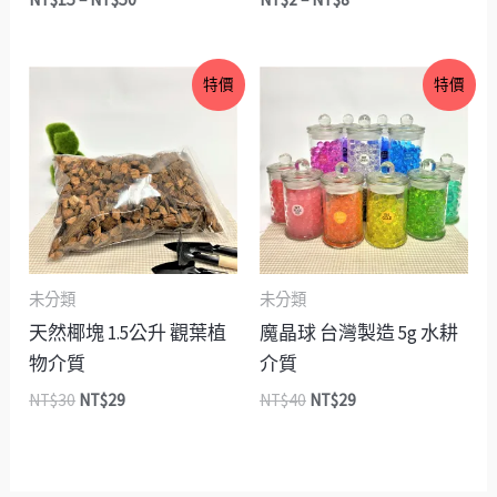
原
目
原
目
特價
特價
始
前
始
前
價
價
價
價
格：
格：
格：
格：
NT$30。
NT$29。
NT$40。
NT$29。
未分類
未分類
天然椰塊 1.5公升 觀葉植
魔晶球 台灣製造 5g 水耕
物介質
介質
NT$
30
NT$
29
NT$
40
NT$
29