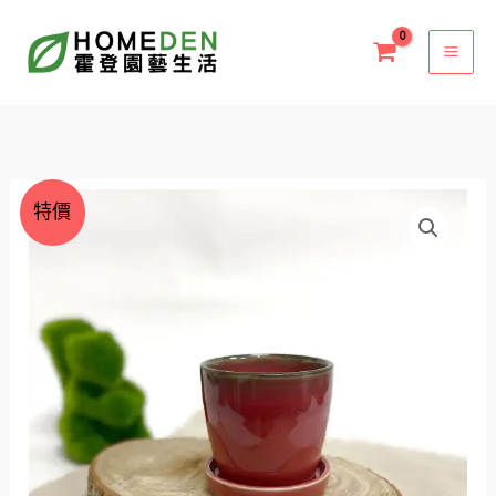
跳
至
主
要
內
容
價
裂
特價
格
釉
範
圓
圍：
身
NT$45
盆
到
(小)
NT$50
裂
釉
圓
盆