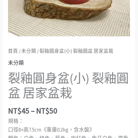
居
家
盆
栽
數
量
首頁
/
未分類
/ 裂釉圓身盆(小) 裂釉圓盆 居家盆栽
未分類
裂釉圓身盆(小) 裂釉圓
盆 居家盆栽
NT$
45
–
NT$
50
規格：
口徑8×高7.5cm《重量0.2kg，含水盤》