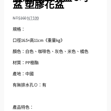
盆 塑膠花盆
NT$
160
NT$
99
規格：
口徑16.5×高11cm《重量kg》
顏色：白色、咖啡色、灰色、米色、橘色
材質：PP樹酯
產地：中國
有無排水孔⊙：有
產品特色：