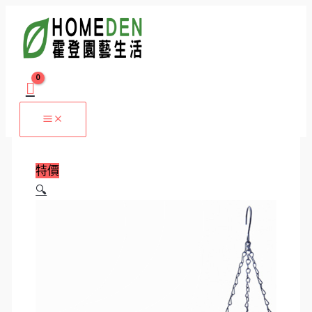
跳
藤
原
目
原
原
價
目
目
價
至
編
始
前
始
始
格
前
前
格
主
蜂
價
價
價
價
範
價
價
範
要
巢
格：
格：
格：
格：
圍：
格：
格：
圍：
內
吊
NT$160。
NT$99。
NT$80。
NT$70。
NT$2
NT$39。
NT$69。
NT$39
容
盆
到
到
5
NT$8
NT$49
吋
盆
特價
塑
🔍
膠
花
盆
數
量