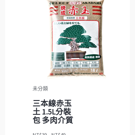
未分類
三本線赤玉
土 1.5L分裝
包 多肉介質