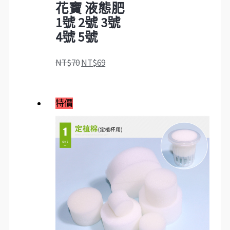
花寶 液態肥
1號 2號 3號
4號 5號
NT$
70
NT$
69
特價