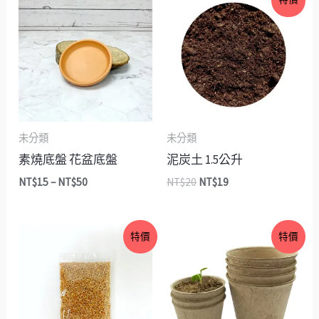
格
始
前
範
價
價
圍：
格：
格：
NT$15
NT$20。
NT$19。
到
NT$50
未分類
未分類
素燒底盤 花盆底盤
泥炭土 1.5公升
NT$
15
–
NT$
50
NT$
20
NT$
19
原
目
價
特價
特價
始
前
格
價
價
範
格：
格：
圍：
NT$30。
NT$19。
NT$2
到
NT$3