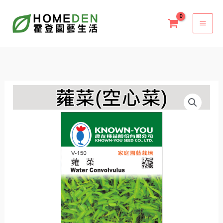
跳
至
主
要
內
容
蕹
菜
(空
心
菜)
V-
150
蔬
菜
種