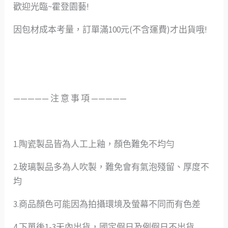
歡迎光臨~霍登園藝!
因包材成本考量，訂單滿100元(不含運費)才出貨哦!
—————️ 注 意 事 項 —————
1.陶瓷製品皆為人工上釉，顏色難免不均勻
2.玻璃製品多為人吹製，難免會有氣泡殘留、厚度不
均
3.商品顏色可能因為拍攝環境及螢幕不同而有色差
4.下單後1-3天內出貨，國定假日及例假日不出貨