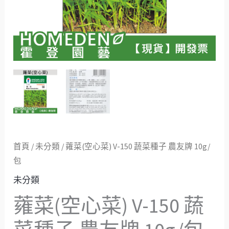
子
農
友
牌
10g/
包
數
量
首頁
/
未分類
/ 蕹菜(空心菜) V-150 蔬菜種子 農友牌 10g/
包
未分類
蕹菜(空心菜) V-150 蔬