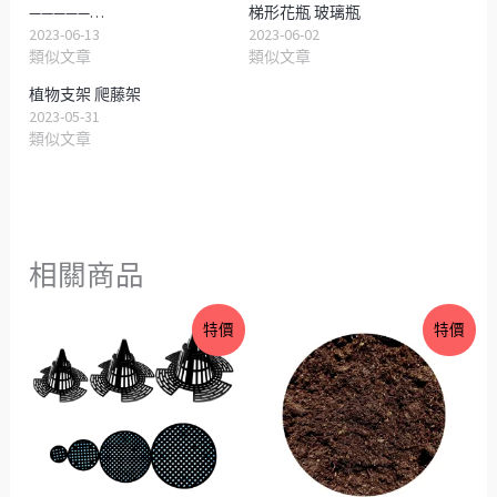
—————…
梯形花瓶 玻璃瓶
2023-06-13
2023-06-02
類似文章
類似文章
植物支架 爬藤架
2023-05-31
類似文章
相關商品
價
原
目
特價
特價
格
始
前
範
價
價
圍：
格：
格：
NT$2
NT$20。
NT$19。
到
NT$10