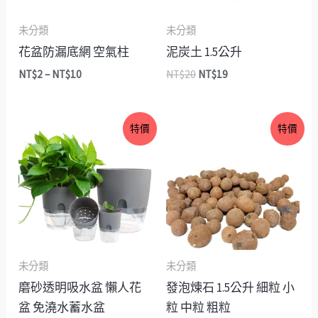
未分類
未分類
花盆防漏底網 空氣柱
泥炭土 1.5公升
NT$
2
–
NT$
10
NT$
20
NT$
19
價
原
目
特價
特價
格
始
前
範
價
價
圍：
格：
格：
NT$32
NT$30。
NT$23。
到
NT$59
未分類
未分類
磨砂透明吸水盆 懶人花
發泡煉石 1.5公升 細粒 小
盆 免澆水蓄水盆
粒 中粒 粗粒