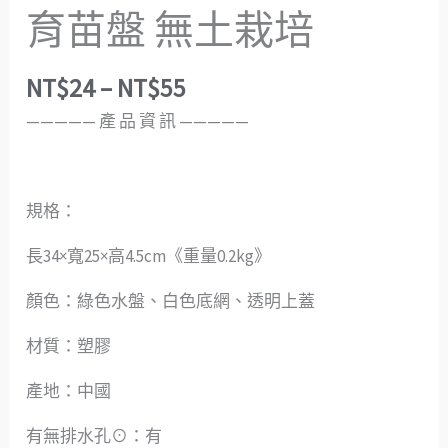
育苗盤 無土栽培
NT$
24
–
NT$
55
—————️ 產 品 資 訊 —————
規格：
長34×寬25×高4.5cm《重量0.2kg》
顏色：綠色水盤、白色底網、透明上蓋
材質：塑膠
產地：中國
有無排水孔⊙：有