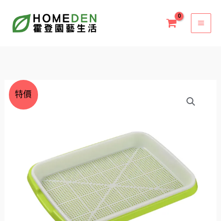
跳
至
主
要
內
容
價
育
特價
格
苗
範
盤
圍：
無
NT$24
土
到
栽
NT$55
培
數
量