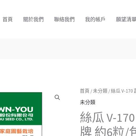
首頁
關於我們
聯絡我們
我的帳戶
願望清
絲
首頁
/
未分類
/ 絲瓜 V-1
瓜
未分類
V-
絲瓜 V-1
170
蔬
牌 約6粒/
菜