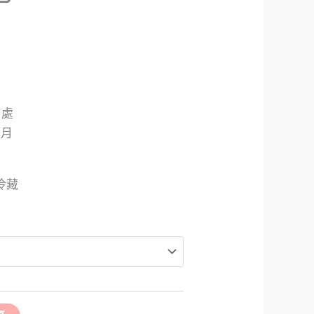
口處
個月
冷藏