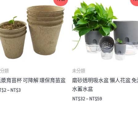
格
格
範
範
圍：
圍：
NT$2
NT$32
到
到
NT$3
NT$59
分類
未分類
紙漿育苗杯 可降解 環保育苗盆
磨砂透明吸水盆 懶人花盆 免
水蓄水盆
T$
2
–
NT$
3
NT$
32
–
NT$
59