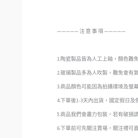
—————️ 注 意 事 項 —————
1.陶瓷製品皆為人工上釉，顏色難
2.玻璃製品多為人吹製，難免會有
3.商品顏色可能因為拍攝環境及螢
4.下單後1-3天內出貨，國定假日
5.商品我們會盡力包裝，若有破損
6.下單前可先關注賣場，關注禮可