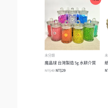
始
前
價
價
格：
格：
NT$40。
NT$29。
未分類
未
魔晶球 台灣製造 5g 水耕介質
NT$
40
NT$
29
N