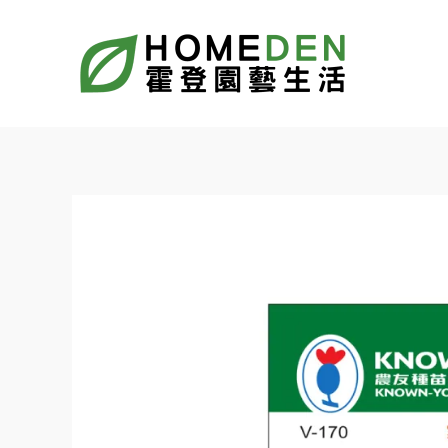
跳
至
主
要
內
容