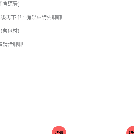
不含運費)
算後再下單，有疑慮請先聊聊
g(含包材)
運費請洽聊聊
價
價
特價
特