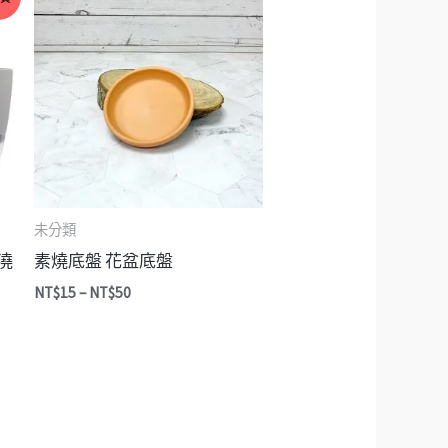
格
範
圍：
NT$15
到
NT$50
未分類
澆
素燒底盤 花盆底盤
NT$
15
–
NT$
50