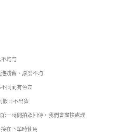
免不均勻
氣泡殘留、厚度不均
幕不同而有色差
及例假日不出貨
請第一時間拍照回傳，我們會盡快處理
直接在下單時使用