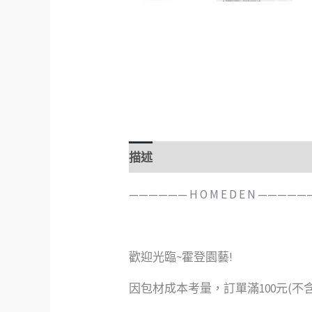
描述
額外資訊
評價 (0)
——————️ H O M E D E N ————
歡迎光臨~霍登園藝!
因包材成本考量，訂單滿100元(不