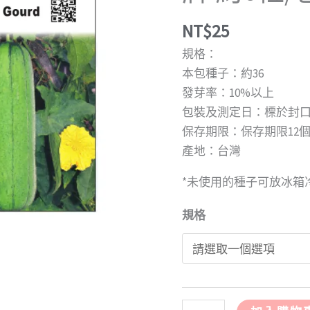
種
NT$
25
子
農
規格：
友
本包種子：約36
牌
發芽率：10%以上
約
包裝及測定日：標於封
6
保存期限：保存期限12
粒/
產地：台灣
包
*未使用的種子可放冰箱
數
量
規格