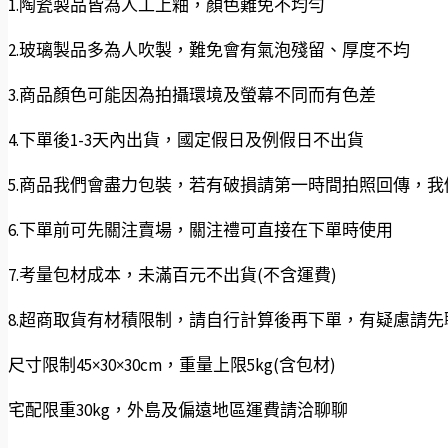
1.陶瓷製品皆為人工上釉，顏色難免不均勻
2.玻璃製品多為人吹製，難免會有氣泡殘留、厚度不均
3.商品顏色可能因為拍攝環境及螢幕不同而有色差
4.下單後1-3天內出貨，國定假日及例假日不出貨
5.商品我們會盡力包裝，若有破損請第一時間拍照回傳，
6.下單前可先關注賣場，關注禮可直接在下單時使用
7.考量包材成本，未滿百元不出貨(不含運費)
8.超商取貨有材積限制，請自行計算後再下單，有疑慮請先
尺寸限制45×30×30cm，重量上限5kg(含包材)
宅配限重30kg，外島及偏遠地區運費請洽聊聊