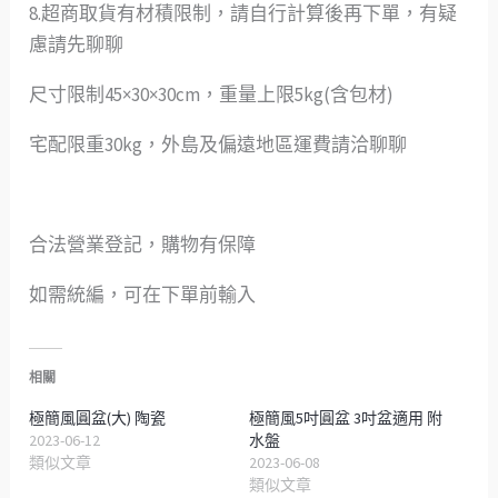
8.超商取貨有材積限制，請自行計算後再下單，有疑
慮請先聊聊
尺寸限制45×30×30cm，重量上限5kg(含包材)
宅配限重30kg，外島及偏遠地區運費請洽聊聊
合法營業登記，購物有保障
如需統編，可在下單前輸入
相關
極簡風圓盆(大) 陶瓷
極簡風5吋圓盆 3吋盆適用 附
2023-06-12
水盤
類似文章
2023-06-08
類似文章