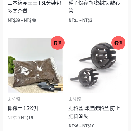
三本線赤玉土 1.5L分裝包
種子儲存瓶 密封瓶 離心
多肉介質
管
NT$
39
–
NT$
49
NT$
1
–
NT$
3
原
目
價
特價
特價
始
前
格
價
價
範
格：
格：
圍：
NT$20。
NT$19。
NT$6
到
NT$10
未分類
未分類
椰纖土 1.5公升
肥料盒 球型肥料盒 防止
肥料流失
NT$
20
NT$
19
NT$
6
–
NT$
10