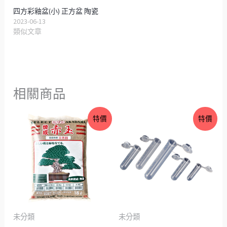
四方彩釉盆(小) 正方盆 陶瓷
2023-06-13
類似文章
相關商品
價
價
特價
特價
格
格
範
範
圍：
圍：
NT$39
NT$1
到
到
NT$49
NT$3
未分類
未分類