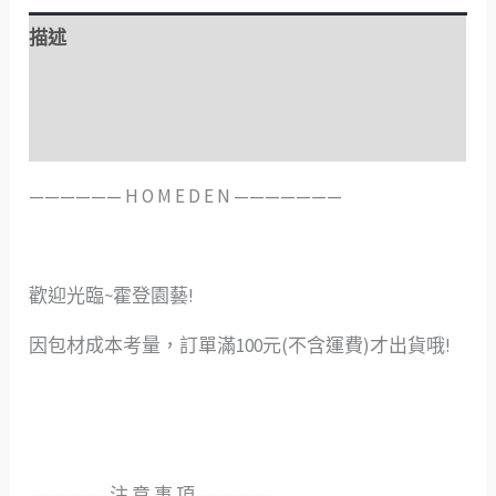
描述
額外資訊
評價 (0)
——————️ H O M E D E N ———————
歡迎光臨~霍登園藝!
因包材成本考量，訂單滿100元(不含運費)才出貨哦!
—————️ 注 意 事 項 —————