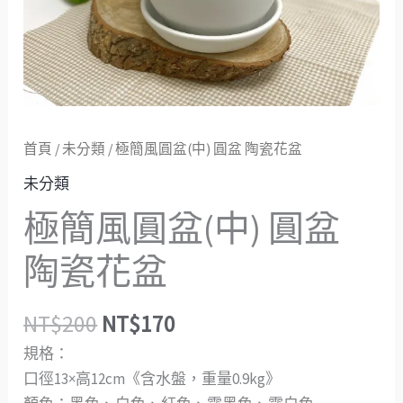
花
盆
數
量
首頁
/
未分類
/ 極簡風圓盆(中) 圓盆 陶瓷花盆
未分類
極簡風圓盆(中) 圓盆
陶瓷花盆
NT$
200
NT$
170
規格：
口徑13×高12cm《含水盤，重量0.9kg》