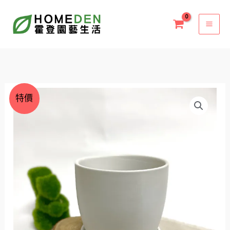
跳
至
主
要
內
容
原
目
極
特價
始
前
簡
價
價
風
格：
格：
圓
NT$200。
NT$170。
盆
(中)
圓
盆
陶
瓷