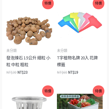
原
目
原
目
特價
特價
始
前
始
前
價
價
價
價
格：
格：
格：
格：
NT$30。
NT$23。
NT$60。
NT$19。
未分類
未分類
發泡煉石 1.5公升 細粒 小
T字植物名牌 20入 花牌
粒 中粒 粗粒
標籤
NT$
30
NT$
23
NT$
60
NT$
19
價
價
特價
特價
格
格
範
範
圍：
圍：
NT$3
NT$15