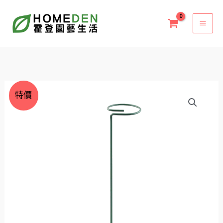
跳
至
主
要
內
容
原
目
植
特價
始
前
物
價
價
支
格：
格：
撐
NT$40。
NT$19。
桿
植
物
固
定
數