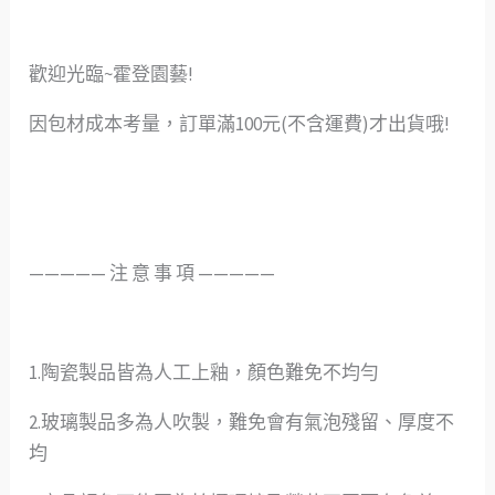
歡迎光臨~霍登園藝!
因包材成本考量，訂單滿100元(不含運費)才出貨哦!
—————️ 注 意 事 項 —————
1.陶瓷製品皆為人工上釉，顏色難免不均勻
2.玻璃製品多為人吹製，難免會有氣泡殘留、厚度不
均