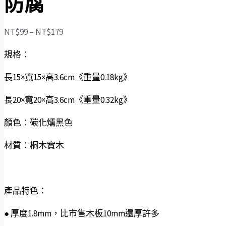
防腐
NT$
99
–
NT$
179
規格：
長15×寬15×高3.6cm《重量0.18kg》
長20×寬20×高3.6cm《重量0.32kg》
顏色：碳化燻黑色
材質：桐木實木
產品特色：
● 厚度1.8mm，比市售木板10mm還厚許多