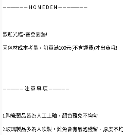
——————️ H O M E D E N ———————
歡迎光臨~霍登園藝!
因包材成本考量，訂單滿100元(不含運費)才出貨哦!
—————️ 注 意 事 項 —————
1.陶瓷製品皆為人工上釉，顏色難免不均勻
2.玻璃製品多為人吹製，難免會有氣泡殘留、厚度不均