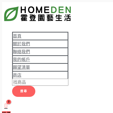
跳
桐
Products
原
原
價
目
目
價
價
至
木
search
始
始
格
前
前
格
格
主
木
價
價
範
價
價
範
範
要
板
格：
格：
圍：
格：
格：
圍：
圍：
內
厚
NT$20。
NT$80。
NT$99
NT$19。
NT$39。
NT$18
NT$20
首頁
容
18mm
到
到
到
關於我們
花
NT$179
NT$23
NT$100
聯絡我們
盆
我的帳戶
墊
腳
願望清單
碳
商店
化
防
搜尋
腐
數
量