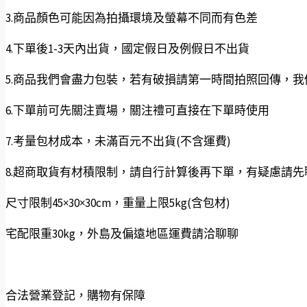
3.商品顏色可能因為拍攝環境及螢幕不同而有色差
4.下單後1-3天內出貨，國定假日及例假日不出貨
5.商品我們會盡力包裝，若有破損請第一時間拍照回傳，
6.下單前可先關注賣場，關注禮可直接在下單時使用
7.考量包材成本，未滿百元不出貨(不含運費)
8.超商取貨有材積限制，請自行計算後再下單，有疑慮請先
尺寸限制45×30×30cm，重量上限5kg(含包材)
宅配限重30kg，外島及偏遠地區運費請洽聊聊
合法營業登記，購物有保障