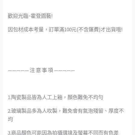
歡迎光臨~霍登園藝!
因包材成本考量，訂單滿100元(不含運費)才出貨哦!
—————️ 注 意 事 項 —————
1.陶瓷製品皆為人工上釉，顏色難免不均勻
2.玻璃製品多為人吹製，難免會有氣泡殘留、厚度不
均
3.商品顏色可能因為拍攝環境及螢幕不同而有色差