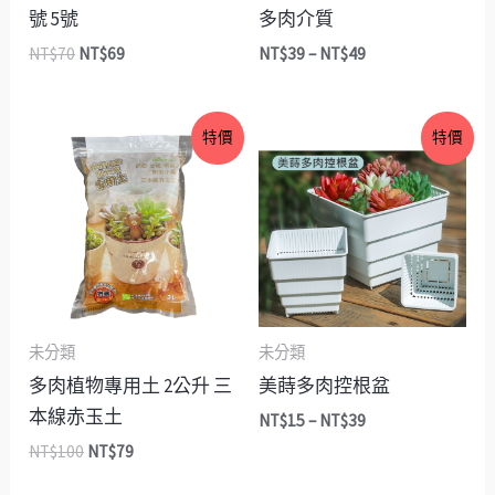
號 5號
多肉介質
NT$
70
NT$
69
NT$
39
–
NT$
49
原
目
價
特價
特價
始
前
格
價
價
範
格：
格：
圍：
NT$100。
NT$79。
NT$15
到
NT$39
未分類
未分類
多肉植物專用土 2公升 三
美蒔多肉控根盆
本線赤玉土
NT$
15
–
NT$
39
NT$
100
NT$
79