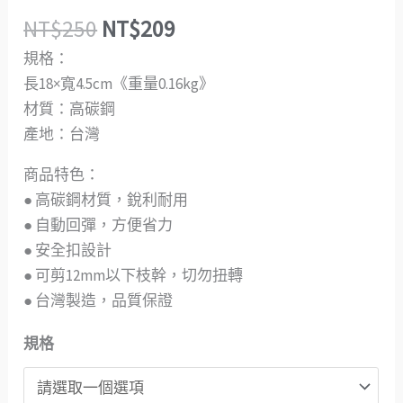
NT$
250
NT$
209
規格：
長18×寬4.5cm《重量0.16kg》
材質：高碳鋼
產地：台灣
商品特色：
● 高碳鋼材質，銳利耐用
● 自動回彈，方便省力
● 安全扣設計
● 可剪12mm以下枝幹，切勿扭轉
● 台灣製造，品質保證
規格