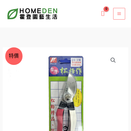
跳
至
主
要
內
容
原
目
松
特價
始
前
格
價
價
作
格：
格：
1
NT$250。
NT$209。
號
剪
園
藝
剪
修