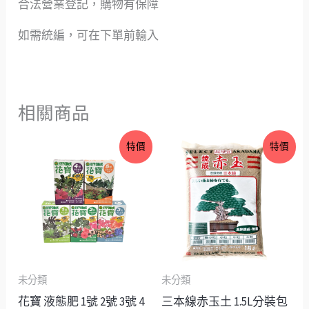
合法營業登記，購物有保障
如需統編，可在下單前輸入
相關商品
原
目
價
特價
特價
始
前
格
價
價
範
格：
格：
圍：
NT$70。
NT$69。
NT$39
到
NT$49
未分類
未分類
花寶 液態肥 1號 2號 3號 4
三本線赤玉土 1.5L分裝包