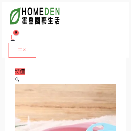
跳
園
原
目
原
目
價
價
價
至
藝
始
前
始
前
格
格
格
主
篩
價
價
價
價
範
範
範
要
土
格：
格：
格：
格：
圍：
圍：
圍：
內
網
NT$120。
NT$69。
NT$70。
NT$69。
NT$3
NT$8
NT$39
容
土
到
到
到
篩
NT$10
NT$38
NT$49
網
多
特價
肉
🔍
工
具
園
藝
工
具