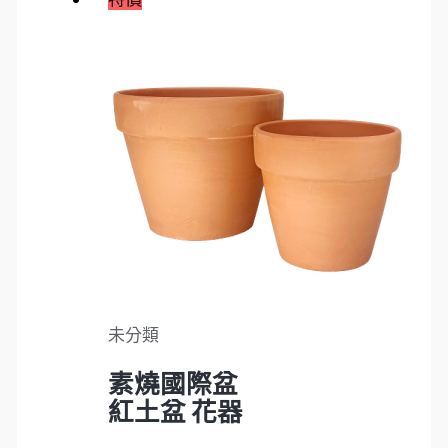
未分類
素燒國際盆
紅土盆 花器