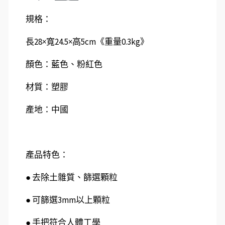
規格：
長28×寬24.5×高5cm《重量0.3kg》
顏色：藍色、粉紅色
材質：塑膠
產地：中國
產品特色：
● 去除土雜質、篩選顆粒
● 可篩選3mm以上顆粒
● 手把符合人體工學