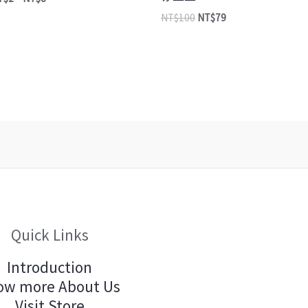
NT$
100
NT$
79
Quick Links
Introduction
ow more About Us
Visit Store