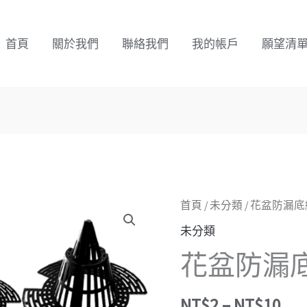
首頁
關於我們
聯絡我們
我的帳戶
願望清
價
花
首頁
/
未分類
/ 花盆防漏底
格
盆
未分類
範
防
花盆防漏底
圍
漏
NT
底
到
網
NT$
2
–
NT$
10