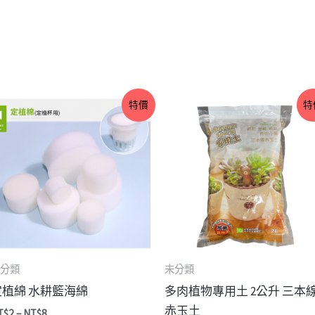
價
原
目
特價
特
格
始
前
範
價
價
圍：
格：
格：
NT$2
NT$100。
NT$79。
到
NT$8
分類
未分類
定植綿 水耕籃海綿
多肉植物專用土 2公升 三本
赤玉土
T$
2
–
NT$
8