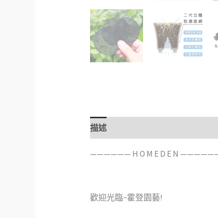
描述
額外資訊
評價 (0)
——————️ H O M E D E N ————
歡迎光臨~霍登園藝!