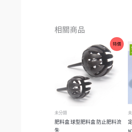
相關商品
價
特價
格
範
圍：
NT$6
到
NT$10
未分類
未
肥料盒 球型肥料盒 防止肥料流
失
N