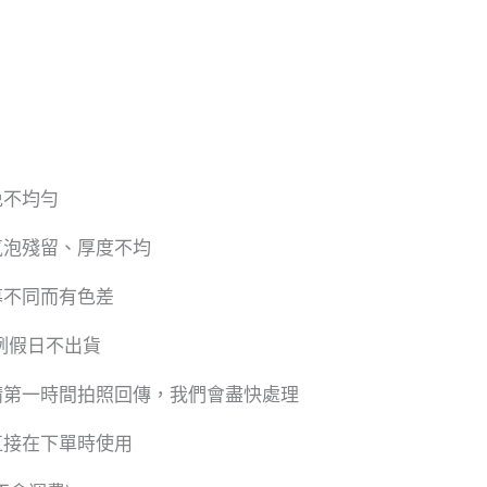
免不均勻
氣泡殘留、厚度不均
幕不同而有色差
及例假日不出貨
請第一時間拍照回傳，我們會盡快處理
直接在下單時使用