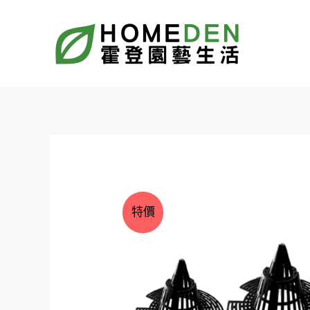
跳
至
主
要
內
容
特價