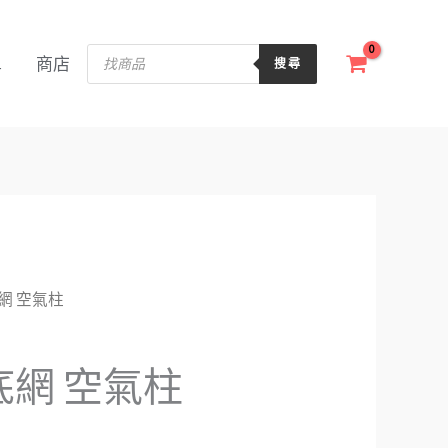
Products
單
商店
搜尋
search
網 空氣柱
網 空氣柱
：
$2