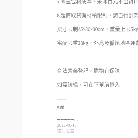
7.考量包材成本，未滿百元不出貨(
8.超商取貨有材積限制，請自行計
尺寸限制45×30×30cm，重量上限5k
宅配限重30kg，外島及偏遠地區
合法營業登記，購物有保障
如需統編，可在下單前輸入
相關
—————…
2023-06-13
類似文章