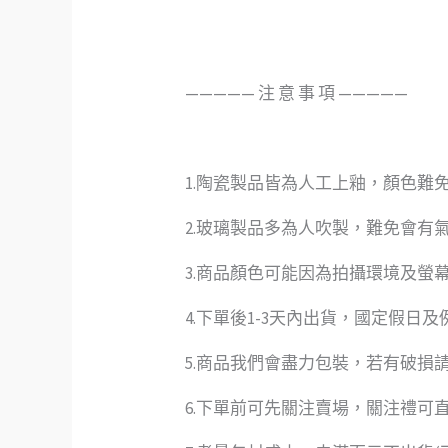
—————️ 注 意 事 項 —————
1.陶瓷製品皆為人工上釉，顏色難
2.玻璃製品多為人吹製，難免會有
3.商品顏色可能因為拍攝環境及螢
4.下單後1-3天內出貨，國定假日
5.商品我們會盡力包裝，若有破損
6.下單前可先關注賣場，關注禮可