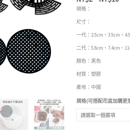
NT
空
規格：
氣
柱
尺寸：
數
一代：2.5cm、3.5cm、4.5
量
二代：5.8cm、7.4cm、11
顏色：黑色
材質：塑膠
產地：中國
規格(可搭配花盆加購更