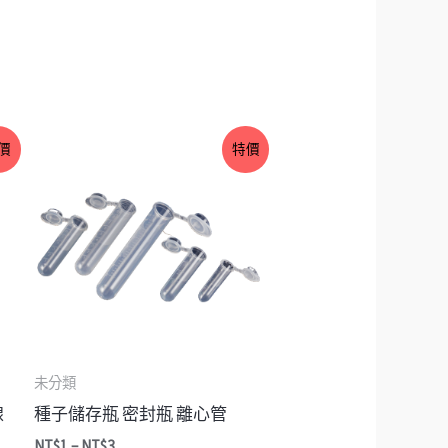
價
價
特價
格
範
圍：
NT$1
到
NT$3
未分類
線
種子儲存瓶 密封瓶 離心管
NT$
1
–
NT$
3