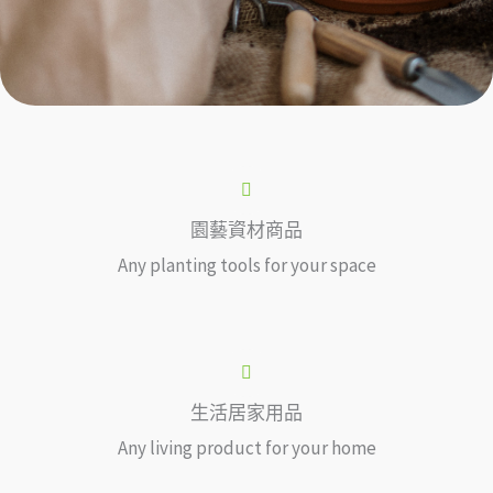
園藝資材商品
Any planting tools for your space
生活居家用品
Any living product for your home