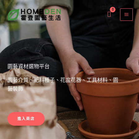
跳
至
主
要
內
容
園藝資材選物平台
園藝介質、肥料種子、花盆花器、工具材料、園
藝裝飾
進入商店