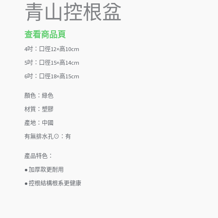
青山控根盆
查看商品頁
4吋：口徑12×高10cm
5吋：口徑15×高14cm
6吋：口徑18×高15cm
顏色：綠色
材質：塑膠
產地：中國
有無排水孔⊙：有
產品特色：
● 加厚款更耐用
● 控根結構根系更健康​