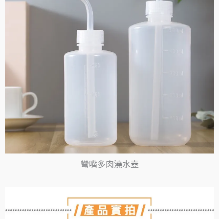
彎嘴多肉澆水壺