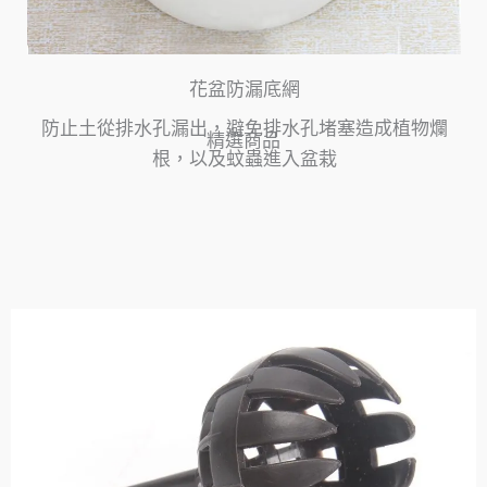
花盆防漏底網
防止土從排水孔漏出，避免排水孔堵塞造成植物爛
精選商品
根，以及蚊蟲進入盆栽