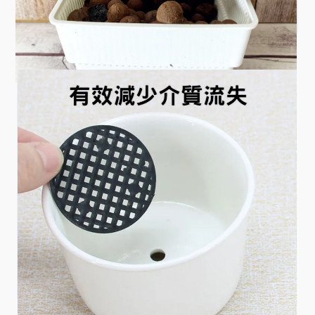
發泡煉石 1.5公升
高溫下燒製而成，具無數獨立氣孔，表面可吸附許多
水分，保水保肥通氣性加，乾淨無菌